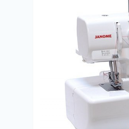
На
Че