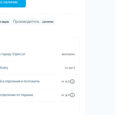
о наличии
Производитель:
есяцев
Janome
 городу (Одесса)
бесплатно
ivery
от 100 ₴
й в отделения и почтоматы
от 75 ₴
 отделение по Украине
от 35 ₴