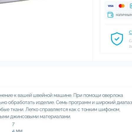
наличны
С
С
2
нение к вашей швейной машине. При помощи оверлока
но обработать изделие. Семь программ и широкий диапа
бые ткани. Легко справляется как с тонким шифоном,
жными джинсовыми материалами.
7
4 мм