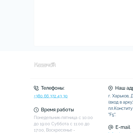
Телефоны:
Наш ад
+380 66 372 43 30
г. Харьков,
(вход в арку)
пл.Конститу
Время работы
"F5".
Понедельник-пятница с 10:00
до 19:00 Суббота с 11:00 до
E-mail
17:00, Воскресенье -