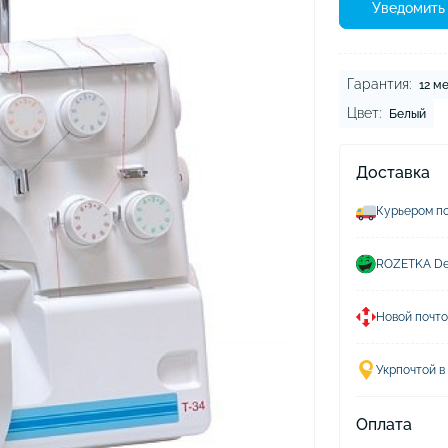
ушники Xiaomi
Уведомить 
хлы для наушников
Гарантия:
12 м
Цвет:
Белый
Доставка
Курьером по
ROZETKA Del
Новой почто
Укрпочтой в
Оплата