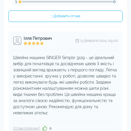
1
0
+ Добавить отзыв
Ілля Петрович
13 февраля 2024 (09:20)
Швейна машина SINGER Simple 3229 - це ідеальний
вибір для початківців та досвідчених швеїв. Її якість і
зовнішній вигляд вражають з першого погляду. Легка
у використанні, зручна у роботі, дозволяє швидко та
легко виконувати будь-які швейні роботи. Завдяки
різноманітним налаштуванням можна шити різні
види тканин без проблем. Ця швейна машина краща
за аналоги своєю надійністю, функціональністю та
доступною ціною. Рекомендую для дому та
невеликих ательє.
Отзыв полезен?
0