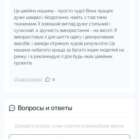
Ця швейна машина - просто чудо! Вона працює
дуже швидко і бездоганно, навіть з товстими
тканинами. Її зовнішній вигляд дуже стильний і
сучасний, а зручність використання - на висоті. Я
використовую її для шиття одягу і декоративних
виробів, і завжди отримую чудові результати. Ця
машина набагато краща за багато інших моделей на
ринку, і я рекомендую її для будь-яких швейних
проектів.
Отзыв полезен?
0
Вопросы и ответы
Добавьте вопрос, и мы ответим в ближайшее время.