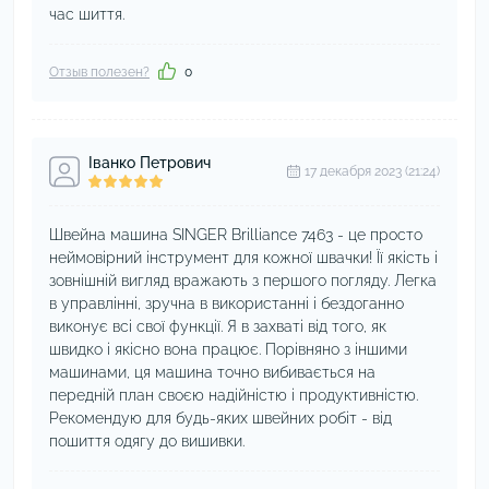
час шиття.
Отзыв полезен?
0
Іванко Петрович
17 декабря 2023 (21:24)
Швейна машина SINGER Brilliance 7463 - це просто
неймовірний інструмент для кожної швачки! Її якість і
зовнішній вигляд вражають з першого погляду. Легка
в управлінні, зручна в використанні і бездоганно
виконує всі свої функції. Я в захваті від того, як
швидко і якісно вона працює. Порівняно з іншими
машинами, ця машина точно вибивається на
передній план своєю надійністю і продуктивністю.
Рекомендую для будь-яких швейних робіт - від
пошиття одягу до вишивки.