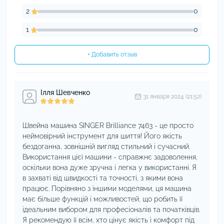
2
0
1
0
+ Добавить отзыв
Ілля Шевченко
31 января 2024 (21:52)
Швейна машина SINGER Brilliance 7463 - це просто
неймовірний інструмент для шиття! Його якість
бездоганна, зовнішній вигляд стильний і сучасний.
Використання цієї машини - справжнє задоволення,
оскільки вона дуже зручна і легка у використанні. Я
в захваті від швидкості та точності, з якими вона
працює. Порівняно з іншими моделями, ця машина
має більше функцій і можливостей, що робить її
ідеальним вибором для професіоналів та початківців.
Я рекомендую її всім, хто цінує якість і комфорт під