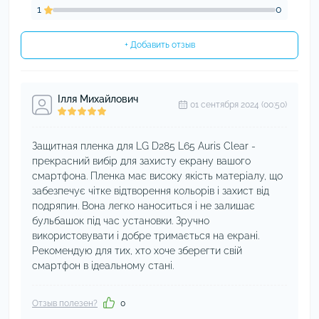
1
0
+ Добавить отзыв
Ілля Михайлович
01 сентября 2024 (00:50)
Защитная пленка для LG D285 L65 Auris Clear -
прекрасний вибір для захисту екрану вашого
смартфона. Пленка має високу якість матеріалу, що
забезпечує чітке відтворення кольорів і захист від
подряпин. Вона легко наноситься і не залишає
бульбашок під час установки. Зручно
використовувати і добре тримається на екрані.
Рекомендую для тих, хто хоче зберегти свій
смартфон в ідеальному стані.
Отзыв полезен?
0