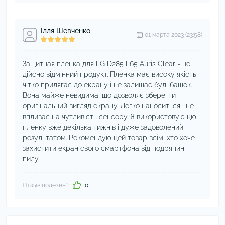
Ілля Шевченко
01 марта 2023 (23:58)
Защитная пленка для LG D285 L65 Auris Clear - це
дійсно відмінний продукт. Пленка має високу якість,
чітко прилягає до екрану і не залишає бульбашок.
Вона майже невидима, що дозволяє зберегти
оригінальний вигляд екрану. Легко наноситься і не
впливає на чутливість сенсору. Я використовую цю
пленку вже декілька тижнів і дуже задоволений
результатом. Рекомендую цей товар всім, хто хоче
захистити екран свого смартфона від подряпин і
пилу.
Отзыв полезен?
0