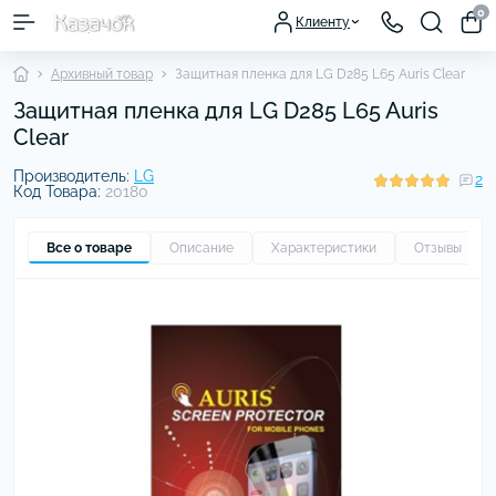
0
Клиенту
Архивный товар
Защитная пленка для LG D285 L65 Auris Clear
Защитная пленка для LG D285 L65 Auris
Clear
Производитель:
LG
2
Код Товара:
20180
Все о товаре
Описание
Характеристики
Отзывы
2