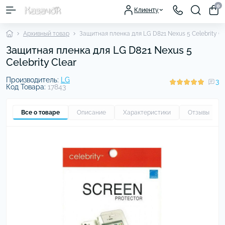
0
Клиенту
Архивный товар
Защитная пленка для LG D821 Nexus 5 Celebrity Cl
Защитная пленка для LG D821 Nexus 5
Celebrity Clear
Производитель:
LG
3
Код Товара:
17843
Все о товаре
Описание
Характеристики
Отзывы
3