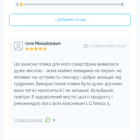
1
0
+ Добавить отзыв
Ілля Михайлович
11 апреля 2025 (10:47)
Ця захисна плівка для мого смартфона виявилася
дуже якісною - вона майже невидима на екрані, не
впливає на чутливість сенсору і добре захищає від
подряпин. Використання плівки було дуже зручним,
вона легко наноситься і не залишає бульбашок
повітря. Я задоволений якістю цього продукту і
рекомендую його всім власникам LG Nexus 5.
Отзыв полезен?
0