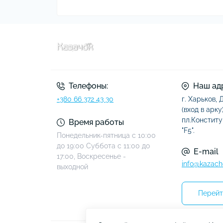
Телефоны:
Наш ад
+380 66 372 43 30
г. Харьков,
(вход в арку)
пл.Конститу
Время работы
"F5".
Понедельник-пятница с 10:00
до 19:00 Суббота с 11:00 до
E-mail
17:00, Воскресенье -
info@kazach
выходной
Перейт