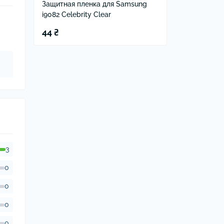
Защитная пленка для Samsung
i9082 Celebrity Clear
44 ₴
3
0
0
0
0