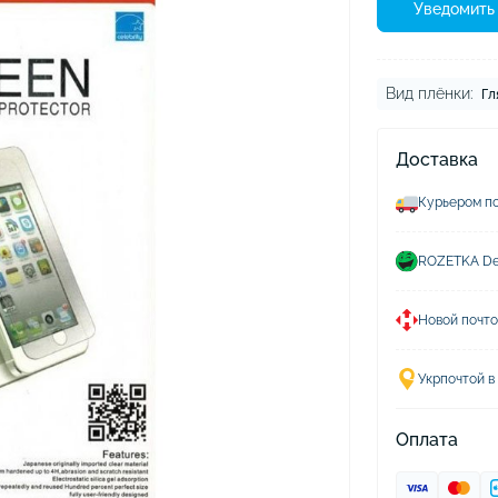
ушники Xiaomi
Уведомить 
хлы для наушников
Вид плёнки:
Гл
Доставка
Курьером по
ROZETKA Del
Новой почто
Укрпочтой в
Оплата