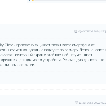
09 октября 2024 (22:3
ity Clear - прекрасно защищает экран моего смартфона от
очти незаметная, идеально подходит по размеру. Легко наноситс
ользовать сенсорный экран с этой пленкой, не уменьшает
 вариант защиты для моего устройства. Рекомендую для всех, кто
 отличном состоянии.
14 августа 2024 (07:0