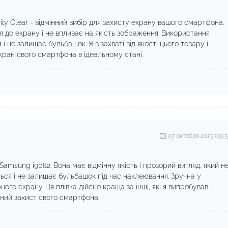
ty Clear - відмінний вибір для захисту екрану вашого смартфона.
ся до екрану і не впливає на якість зображення. Використання
і не залишає бульбашок. Я в захваті від якості цього товару і
кран свого смартфона в ідеальному стані.
07 октября 2023 (09:5
amsung i9082. Вона має відмінну якість і прозорий вигляд, який н
ся і не залишає бульбашок під час наклеювання. Зручна у
ого екрану. Ця плівка дійсно краща за інші, які я випробував
йний захист свого смартфона.