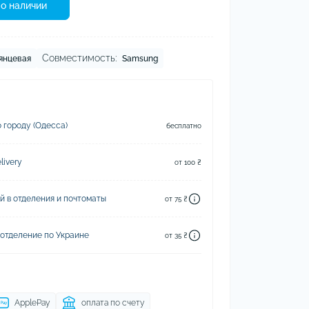
о наличии
Совместимость:
янцевая
Samsung
 городу (Одесса)
бесплатно
ivery
от 100 ₴
й в отделения и почтоматы
от 75 ₴
 отделение по Украине
от 35 ₴
ApplePay
оплата по счету