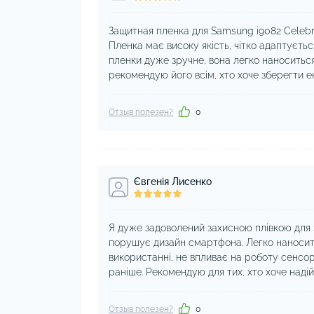
Защитная пленка для Samsung i9082 Celebri
Пленка має високу якість, чітко адаптуєть
пленки дуже зручне, вона легко наноситься 
рекомендую його всім, хто хоче зберегти е
Отзыв полезен?
0
Євгенія Лисенко
Я дуже задоволений захисною плівкою для S
порушує дизайн смартфона. Легко наносить
використанні, не впливає на роботу сенсорн
раніше. Рекомендую для тих, хто хоче наді
Отзыв полезен?
0