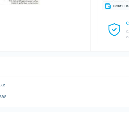
наличны
С
С
2
вая
вая