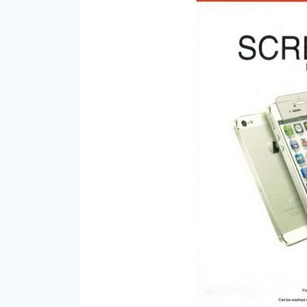
На
Че