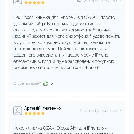
15 февраля 2025 (03:01)
Цей чохол-книжка для iPhone 6 від OZAKI - просто
ідеальний вибір! Він виглядає дуже стильно і
елегантно, а матеріал високої якості забезпечує
надійний захист для мого смартфона. Чудово лежить
в руці і зручно використовується - всі кнопки та
порти легко доступні. Цей чохол підходить для
щоденного використання і додає моєму iPhone
елегантний вигляд. Я дуже задоволений покупкою і
рекомендую його всім власникам iPhone 6!
Отзыв полезен?
0
Артемій Ігнатенко
02 ноября 2023 (14:45)
Чехол-книжка OZAKI O!coat Aim для iPhone 6 -