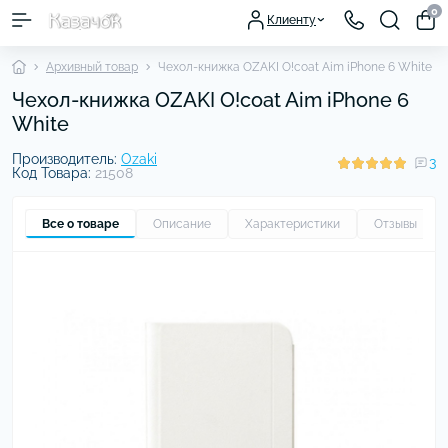
0
Клиенту
Архивный товар
Чехол-книжка OZAKI O!coat Aim iPhone 6 White
Чехол-книжка OZAKI O!coat Aim iPhone 6
White
Производитель:
Ozaki
3
Код Товара:
21508
Все о товаре
Описание
Характеристики
Отзывы
3