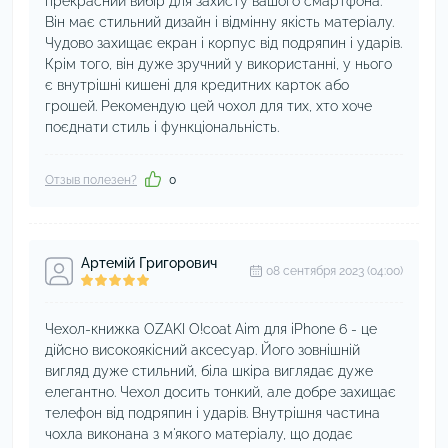
прекрасний вибір для захисту вашого смартфона.
Він має стильний дизайн і відмінну якість матеріалу.
Чудово захищає екран і корпус від подряпин і ударів.
Крім того, він дуже зручний у використанні, у нього
є внутрішні кишені для кредитних карток або
грошей. Рекомендую цей чохол для тих, хто хоче
поєднати стиль і функціональність.
Отзыв полезен?
0
Артемій Григорович
08 сентября 2023 (04:00)
Чехол-книжка OZAKI O!coat Aim для iPhone 6 - це
дійсно високоякісний аксесуар. Його зовнішній
вигляд дуже стильний, біла шкіра виглядає дуже
елегантно. Чехол досить тонкий, але добре захищає
телефон від подряпин і ударів. Внутрішня частина
чохла виконана з м'якого матеріалу, що додає