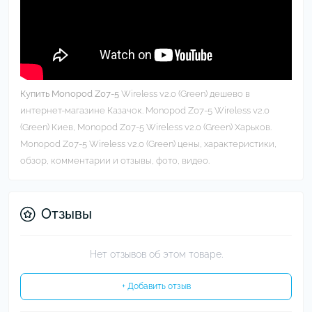
Купить Monopod Z07-5
Wireless v2.0 (Green) дешево в
интернет-магазине Казачок. Monopod Z07-5 Wireless v2.0
(Green) Киев, Monopod Z07-5 Wireless v2.0 (Green) Харьков.
Monopod Z07-5 Wireless v2.0 (Green) цены, характеристики,
обзор, комментарии и отзывы, фото, видео.
Отзывы
Нет отзывов об этом товаре.
+ Добавить отзыв