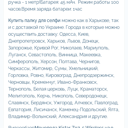
ручка - 1 метр!Батарея: 45 мАч. Режим работы 100
часов.Время заряда батареи: 1час
Купить палку для селфи
можно как в Харькове, так
и с доставкой по Украине. Города в которые можно
осуществить доставку: Одесса, Киев,
Днепропетровск, Харьков, Львов, Донецк,
Запорожье, Кривой Рог, Николаев, Мариуполь,
Луганск, Севастополь, Винница, Макеевка,
Симферополь, Херсон, Полтава, Чернигов,
Черкассы, Житомир, Сумы, Хмельницкий,
Горловка, Ровно, Кировоград, Днепродзержинск,
Черновцы, Кременчуг, Ивано-Франковск,
Тернополь, Белая церковь, Луцк, Краматорск,
Мелитополь, Керчь, Никополь, Северодонецк,
Славянск, Бердянск, Ужгород, Алчевск, Павлоград,
Евпатория, Лисичанск, Каменец-Подольский, Ялта,
Владимир-Волынский, Александрия и другие.
Видеообзор
Монопода Kjstar Z07-5 Wireless v2.0