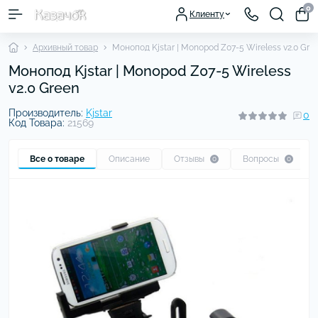
0
Клиенту
Архивный товар
Монопод Kjstar | Monopod Z07-5 Wireless v2.0 Gre
Монопод Kjstar | Monopod Z07-5 Wireless
v2.0 Green
Производитель:
Kjstar
0
Код Товара:
21569
Все о товаре
Описание
Отзывы
Вопросы
0
0