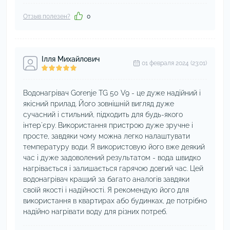
Отзыв полезен?
0
Ілля Михайлович
01 февраля 2024 (23:01)
Водонагрівач Gorenje TG 50 V9 - це дуже надійний і
якісний прилад. Його зовнішній вигляд дуже
сучасний і стильний, підходить для будь-якого
інтер'єру. Використання пристрою дуже зручне і
просте, завдяки чому можна легко налаштувати
температуру води. Я використовую його вже деякий
час і дуже задоволений результатом - вода швидко
нагрівається і залишається гарячою довгий час. Цей
водонагрівач кращий за багато аналогів завдяки
своїй якості і надійності. Я рекомендую його для
використання в квартирах або будинках, де потрібно
надійно нагрівати воду для різних потреб.