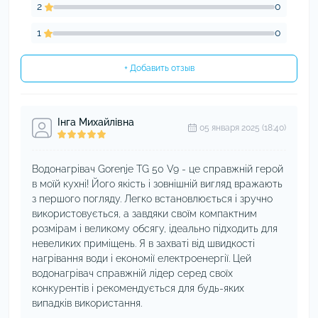
2
0
1
0
+ Добавить отзыв
Інга Михайлівна
05 января 2025 (18:40)
Водонагрівач Gorenje TG 50 V9 - це справжній герой
в моїй кухні! Його якість і зовнішній вигляд вражають
з першого погляду. Легко встановлюється і зручно
використовується, а завдяки своїм компактним
розмірам і великому обсягу, ідеально підходить для
невеликих приміщень. Я в захваті від швидкості
нагрівання води і економії електроенергії. Цей
водонагрівач справжній лідер серед своїх
конкурентів і рекомендується для будь-яких
випадків використання.