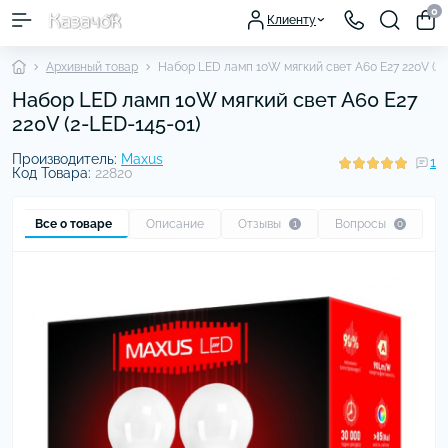
0
Клиенту
Архивный товар
Набор LED ламп 10W мягкий свет А60 Е27 220V (2-
Набор LED ламп 10W мягкий свет А60 Е27
220V (2-LED-145-01)
Производитель:
Maxus
1
Код Товара:
22820
Все о товаре
Описание
Отзывы
Вопросы
1
0