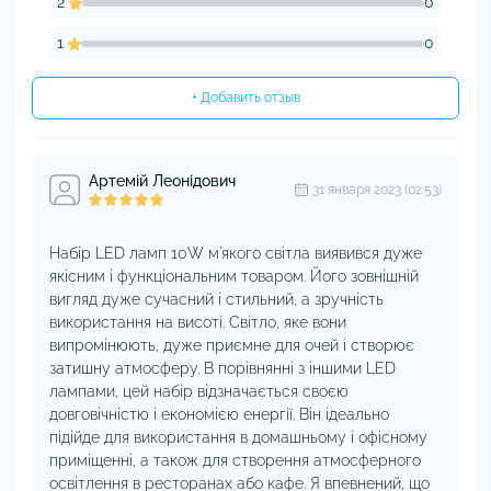
2
0
1
0
+ Добавить отзыв
Артемій Леонідович
31 января 2023 (02:53)
Набір LED ламп 10W м'якого світла виявився дуже
якісним і функціональним товаром. Його зовнішній
вигляд дуже сучасний і стильний, а зручність
використання на висоті. Світло, яке вони
випромінюють, дуже приємне для очей і створює
затишну атмосферу. В порівнянні з іншими LED
лампами, цей набір відзначається своєю
довговічністю і економією енергії. Він ідеально
підійде для використання в домашньому і офісному
приміщенні, а також для створення атмосферного
освітлення в ресторанах або кафе. Я впевнений, що