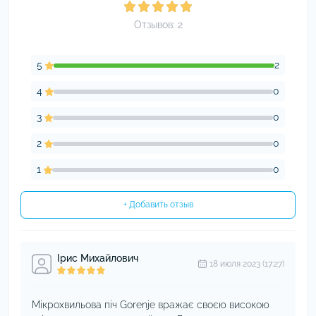
Отзывов: 2
5
2
4
0
3
0
2
0
1
0
+ Добавить отзыв
Ірис Михайлович
18 июля 2023 (17:27)
Мікрохвильова піч Gorenje вражає своєю високою