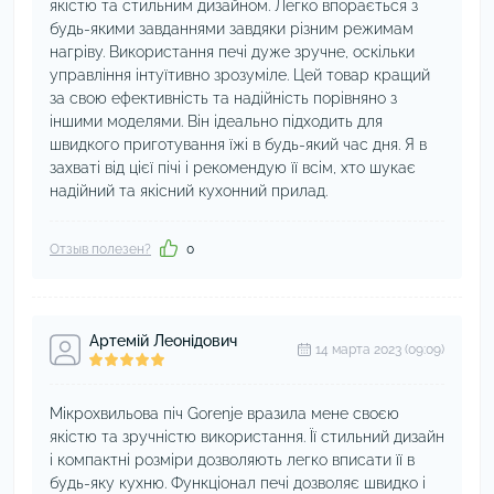
якістю та стильним дизайном. Легко впорається з
будь-якими завданнями завдяки різним режимам
нагріву. Використання печі дуже зручне, оскільки
управління інтуїтивно зрозуміле. Цей товар кращий
за свою ефективність та надійність порівняно з
іншими моделями. Він ідеально підходить для
швидкого приготування їжі в будь-який час дня. Я в
захваті від цієї пічі і рекомендую її всім, хто шукає
надійний та якісний кухонний прилад.
Отзыв полезен?
0
Артемій Леонідович
14 марта 2023 (09:09)
Мікрохвильова піч Gorenje вразила мене своєю
якістю та зручністю використання. Її стильний дизайн
і компактні розміри дозволяють легко вписати її в
будь-яку кухню. Функціонал печі дозволяє швидко і