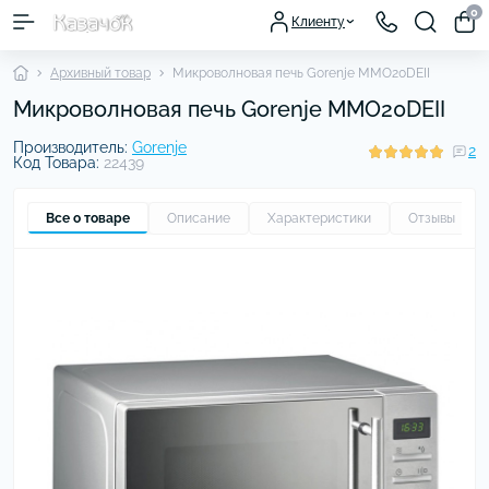
0
Клиенту
Архивный товар
Микроволновая печь Gorenje MMO20DEII
Микроволновая печь Gorenje MMO20DEII
Производитель:
Gorenje
2
Код Товара:
22439
Все о товаре
Описание
Характеристики
Отзывы
2