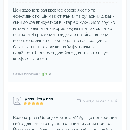
Цей водонагрівач вражає своєю якістю та
ефективністю. Він має стильний та сучасний дизайн,
який добре вписується в інтер'єр кухні. Його зручно
встановлювати та використовувати, а також легко
очищати. Я вражений швидкістю нагрівання води і
його економічністю. Цей водонагрівач кращий за
багато аналогів завдяки своїм функціям та
надійності. Я рекомендую його для тих, хто цінує
комфорт та якість.
Отзыв полезен?
0
Ірина Петрівна
27 августа 2023 (11:23)
Водонагрівач Gorenje FTG 100 SMV9 - це прекрасний
вибір для тих, хто шукає надійний і якісний прилад.
Його зовнішній вигляд дуже сучасний і стильний, а