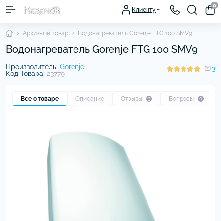
0
Клиенту
Архивный товар
Водонагреватель Gorenje FTG 100 SMV9
Водонагреватель Gorenje FTG 100 SMV9
Производитель:
Gorenje
3
Код Товара:
23779
Все о товаре
Описание
Отзывы
Вопросы
3
0