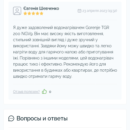
Євгенія Шевченко
23 апреля 2023 (19:32)
Я дуже задоволений водонагрівачем Gorenje TGR
200 NGV9. Він має високу якість виготовлення,
стильний зовнішній вигляд і дуже зручний у
використанні. Завдяки йому можу швидко та легко
нагріти воду для гарячого напою або приготування
їжі. Порівняно з іншими моделями, цей водонагрівач
працює тихо і ефективно. Рекомендую його для
використання в будинках або квартирах, де потрібно
швидко отримати гарячу воду.
Отзыв полезен?
0
Вопросы и ответы