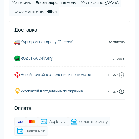
Материал:
Мощность:
Бескислородная медь
5V/2.1A
Производитель:
Nillkin
Доставка
Курьером по городу (Одесса)
бесплатно
ROZETKA Delivery
от 100 ₴
Новой почтой в отделения и почтоматы
от 75 ₴
Укрпочтой в отделение по Украине
от 35 ₴
Оплата
ApplePay
оплата по счету
наличными