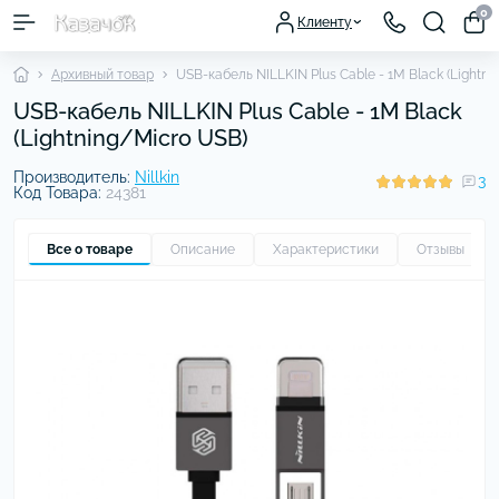
0
Клиенту
Архивный товар
USB-кабель NILLKIN Plus Cable - 1M Black (Lightn
USB-кабель NILLKIN Plus Cable - 1M Black
(Lightning/Micro USB)
Производитель:
Nillkin
3
Код Товара:
24381
Все о товаре
Описание
Характеристики
Отзывы
3