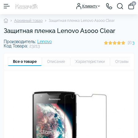
0
Клиенту
Архивный товар
Защитная пленка Lenovo A1000 Clear
Защитная пленка Lenovo A1000 Clear
Производитель:
Lenovo
3
Код Товара:
23213
Все о товаре
Описание
Характеристики
Отзывы
3