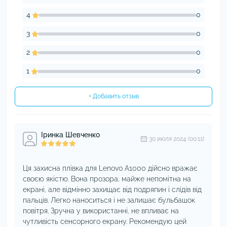
4
0
3
0
2
0
1
0
+ Добавить отзыв
Іринка Шевченко
30 июля 2024 (00:11)
Ця захисна плівка для Lenovo A1000 дійсно вражає
своєю якістю. Вона прозора, майже непомітна на
екрані, але відмінно захищає від подряпин і слідів від
пальців. Легко наноситься і не залишає бульбашок
повітря. Зручна у використанні, не впливає на
чутливість сенсорного екрану. Рекомендую цей