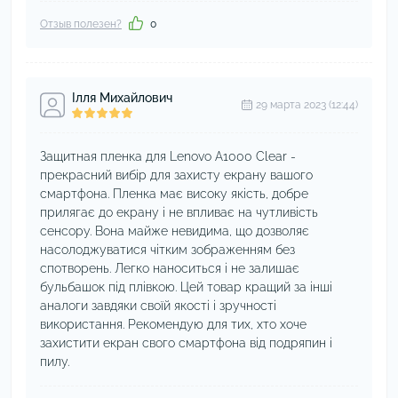
Отзыв полезен?
0
Ілля Михайлович
29 марта 2023 (12:44)
Защитная пленка для Lenovo A1000 Clear -
прекрасний вибір для захисту екрану вашого
смартфона. Пленка має високу якість, добре
прилягає до екрану і не впливає на чутливість
сенсору. Вона майже невидима, що дозволяє
насолоджуватися чітким зображенням без
спотворень. Легко наноситься і не залишає
бульбашок під плівкою. Цей товар кращий за інші
аналоги завдяки своїй якості і зручності
використання. Рекомендую для тих, хто хоче
захистити екран свого смартфона від подряпин і
пилу.