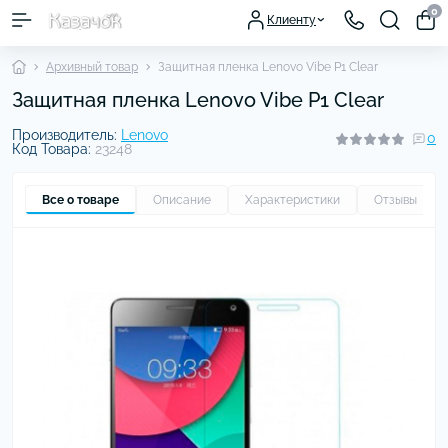
0
Клиенту
Архивный товар
Защитная пленка Lenovo Vibe P1 Clear
Защитная пленка Lenovo Vibe P1 Clear
Производитель:
Lenovo
0
Код Товара:
23248
Все о товаре
Описание
Характеристики
Отзывы
0