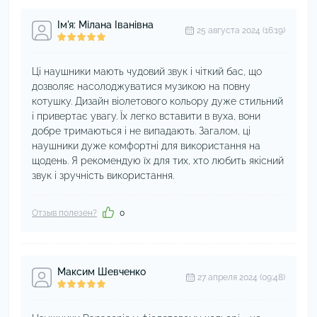
Ім'я: Мілана Іванівна
25 августа 2024 (16:19)
Ці наушники мають чудовий звук і чіткий бас, що
дозволяє насолоджуватися музикою на повну
котушку. Дизайн віолетового кольору дуже стильний
і привертає увагу. Їх легко вставити в вуха, вони
добре тримаються і не випадають. Загалом, ці
наушники дуже комфортні для використання на
щодень. Я рекомендую їх для тих, хто любить якісний
звук і зручність використання.
Отзыв полезен?
0
Максим Шевченко
27 апреля 2024 (09:48)