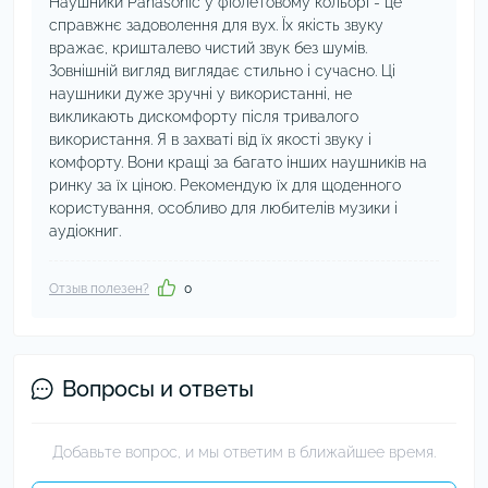
Наушники Panasonic у фіолетовому кольорі - це
справжнє задоволення для вух. Їх якість звуку
вражає, кришталево чистий звук без шумів.
Зовнішній вигляд виглядає стильно і сучасно. Ці
наушники дуже зручні у використанні, не
викликають дискомфорту після тривалого
використання. Я в захваті від їх якості звуку і
комфорту. Вони кращі за багато інших наушників на
ринку за їх ціною. Рекомендую їх для щоденного
користування, особливо для любителів музики і
аудіокниг.
Отзыв полезен?
0
Вопросы и ответы
Добавьте вопрос, и мы ответим в ближайшее время.