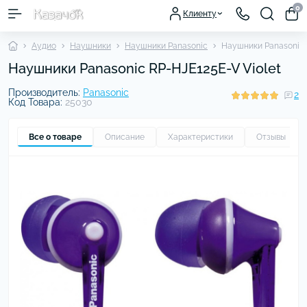
0
Клиенту
Аудио
Наушники
Наушники Panasonic
Наушники Panasonic 
Наушники Panasonic RP-HJE125E-V Violet
Производитель:
Panasonic
2
Код Товара:
25030
Все о товаре
Описание
Характеристики
Отзывы
2