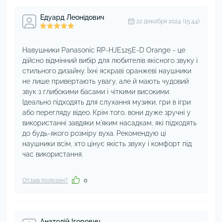
Едуард Леонідович
22 декабря 2024 (15:44)
Навушники Panasonic RP-HJE125E-D Orange - це
дійсно відмінний вибір для любителів якісного звуку і
стильного дизайну. Їхні яскраві оранжеві наушники
не лише привертають увагу, але й мають чудовий
звук з глибокими басами і чіткими високими.
Ідеально підходять для слухання музики, гри в ігри
або перегляду відео. Крім того, вони дуже зручні у
використанні завдяки м'яким насадкам, які підходять
до будь-якого розміру вуха. Рекомендую ці
наушники всім, хто цінує якість звуку і комфорт під
час використання.
Отзыв полезен?
0
Анатолій Ігорович