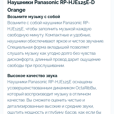
Наушники Panasonic RP-HJE125E-D
Orange
Возьмите музыку с собой
Возьмите с собой наушники Panasonic RP-
HJE125E, чтобы заполнить музыкой каждую
свободную минуту. Компактные и удобные,
наушники обеспечивают яркое и чистое звучание.
Специальная форма вкладышей позволяет
слушать музыку как угодно долго без чувства
дискомфорта, длинный провод дарит ощущение
свободы при прослушивании.
Высокое качество звука
Наушники Panasonic RP-HJE125E оснащены
усовершенствованным динамиком OctaRibВы,
который воспроизводит музыку в отличном
качестве. Вы сможете оценить чистые и
детализированные высокие и средние звуки,
ощутить мощность и глубину басов, как если бы