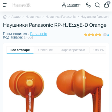
0
Клиенту
Аудио
Наушники
Наушники Panasonic
Наушники Panasonic 
Наушники Panasonic RP-HJE125E-D Orange
Производитель:
Panasonic
4
Код Товара:
24662
Все о товаре
Описание
Характеристики
Отзывы
4