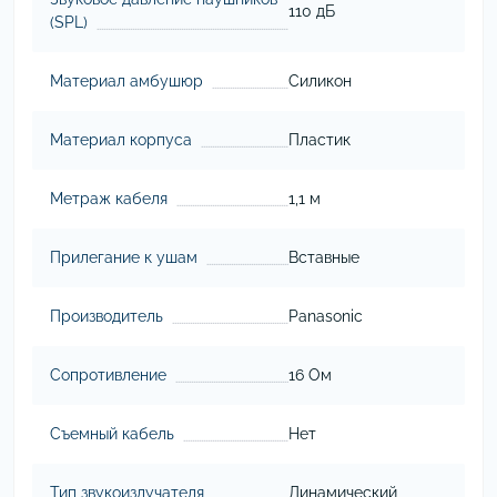
110 дБ
(SPL)
Материал амбушюр
Силикон
Материал корпуса
Пластик
Метраж кабеля
1,1 м
Прилегание к ушам
Вставные
Производитель
Panasonic
Сопротивление
16 Ом
Съемный кабель
Нет
Тип звукоизлучателя
Динамический