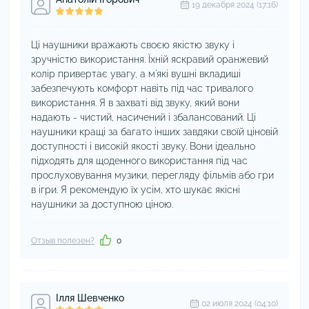
19 декабря 2024 (17:16)
Ці наушники вражають своєю якістю звуку і
зручністю використання. Їхній яскравий оранжевий
колір привертає увагу, а м'які вушні вкладиші
забезпечують комфорт навіть під час тривалого
використання. Я в захваті від звуку, який вони
надають - чистий, насичений і збалансований. Ці
наушники кращі за багато інших завдяки своїй ціновій
доступності і високій якості звуку. Вони ідеально
підходять для щоденного використання під час
прослуховування музики, перегляду фільмів або гри
в ігри. Я рекомендую їх усім, хто шукає якісні
наушники за доступною ціною.
Отзыв полезен?
0
Ілля Шевченко
02 июля 2024 (04:10)