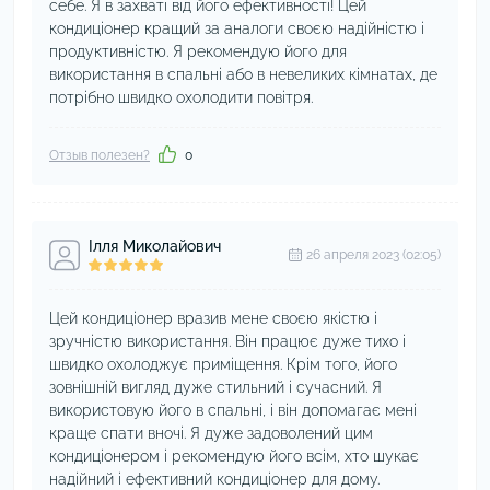
себе. Я в захваті від його ефективності! Цей
кондиціонер кращий за аналоги своєю надійністю і
продуктивністю. Я рекомендую його для
використання в спальні або в невеликих кімнатах, де
потрібно швидко охолодити повітря.
Отзыв полезен?
0
Ілля Миколайович
26 апреля 2023 (02:05)
Цей кондиціонер вразив мене своєю якістю і
зручністю використання. Він працює дуже тихо і
швидко охолоджує приміщення. Крім того, його
зовнішній вигляд дуже стильний і сучасний. Я
використовую його в спальні, і він допомагає мені
краще спати вночі. Я дуже задоволений цим
кондиціонером і рекомендую його всім, хто шукає
надійний і ефективний кондиціонер для дому.