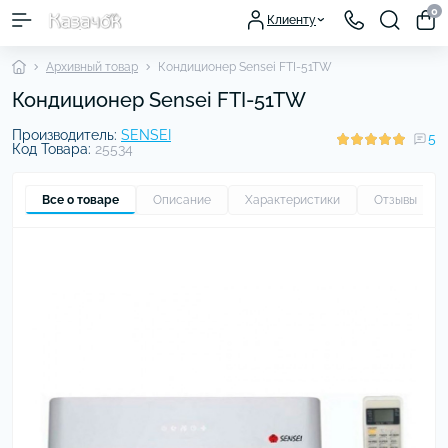
0
Клиенту
Архивный товар
Кондиционер Sensei FTI-51TW
Кондиционер Sensei FTI-51TW
Производитель:
SENSEI
5
Код Товара:
25534
Все о товаре
Описание
Характеристики
Отзывы
5