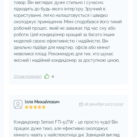
товар. Він виглядає дуже стильно і сучасно,
підходить до будь-якого інтер'єру. Зручний в
користуванні, легко налаштовується і швидко
охолоджує приміщення. Мені сподобався його тихий
робочий процес, який не заважає під час сну або
роботи. Цей кондиціонер кращий за багато інших
моделей своєю ефективністю і надійністю. Він
ідеально підійде для квартир, офісів або кімнат
невеликої площі. Рекомендую для тих, хто шукає
якісний і надійний кондиціонер за доступною ціною.
Отзыв полезен?
0
Ілля Михайлович
08 декабря 2023 (13:09)
Кондиціонер Sensei FTI-51TW - це просто чудо! Він
працює дуже тихо, але ефективно охолоджує
кімнату навіть у найспекотніші дні. Зовнішній вигляд