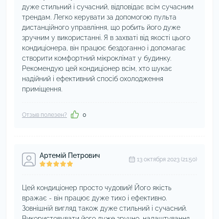
дуже стильний і сучасний, відповідає всім сучасним
трендам. Легко керувати за допомогою пульта
дистанційного управління, що робить його дуже
зручним у використанні. Я в захваті від якості цього
кондиціонера, він працює бездоганно і допомагає
створити комфортний мікроклімат у будинку.
Рекомендую цей кондиціонер всім, хто шукає
надійний і ефективний спосіб охолодження
приміщення.
Отзыв полезен?
0
Артемій Петрович
13 октября 2023 (21:50)
Цей кондиціонер просто чудовий! Його якість
вражає - він працює дуже тихо і ефективно.
Зовнішній вигляд також дуже стильний і сучасний.
Використовувати його дуже зручно, налаштування