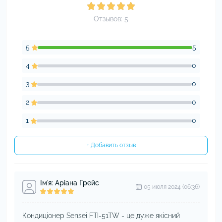
Отзывов: 5
5
5
4
0
3
0
2
0
1
0
+ Добавить отзыв
Ім'я: Аріана Грейс
05 июля 2024 (06:36)
Кондиціонер Sensei FTI-51TW - це дуже якісний