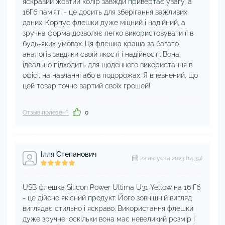
яскравий жовтий колір завжди привертає увагу, а
16Гб пам'яті - це досить для зберігання важливих
даних. Корпус флешки дуже міцний і надійний, а
зручна форма дозволяє легко використовувати її в
будь-яких умовах. Ця флешка краща за багато
аналогів завдяки своїй якості і надійності. Вона
ідеально підходить для щоденного використання в
офісі, на навчанні або в подорожах. Я впевнений, що
цей товар точно вартий своїх грошей!
Отзыв полезен?
0
Ілля Степанович
22 августа 2023 (14:39)
USB флешка Silicon Power Ultima U31 Yellow на 16 Гб
- це дійсно якісний продукт. Його зовнішній вигляд
виглядає стильно і яскраво. Використання флешки
дуже зручне, оскільки вона має невеликий розмір і