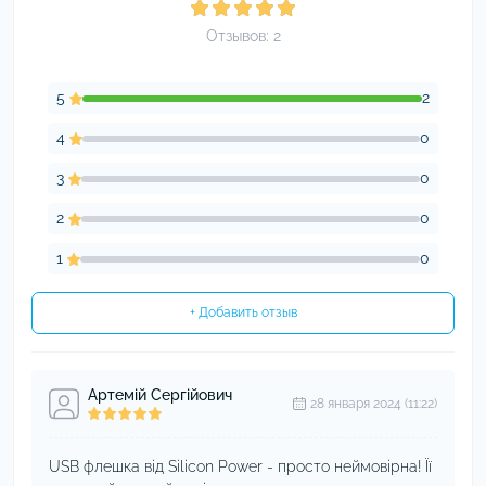
Отзывов: 2
5
2
4
0
3
0
2
0
1
0
+ Добавить отзыв
Артемій Сергійович
28 января 2024 (11:22)
USB флешка від Silicon Power - просто неймовірна! Її