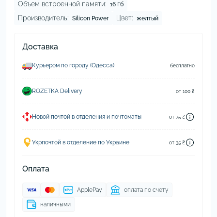
Объем встроенной памяти:
16 Гб
Производитель:
Цвет:
Silicon Power
желтый
Доставка
Курьером по городу (Одесса)
бесплатно
ROZETKA Delivery
от 100 ₴
Новой почтой в отделения и почтоматы
от 75 ₴
Укрпочтой в отделение по Украине
от 35 ₴
Оплата
ApplePay
оплата по счету
наличными