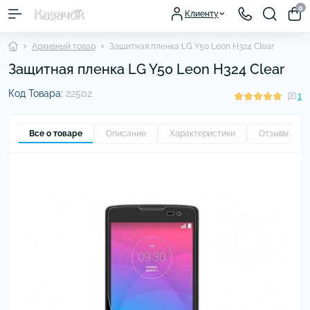
0
Клиенту
Архивный товар
Защитная пленка LG Y50 Leon H324 Clear
Защитная пленка LG Y50 Leon H324 Clear
Код Товара:
22502
1
Все о товаре
Описание
Характеристики
Отзывы
1