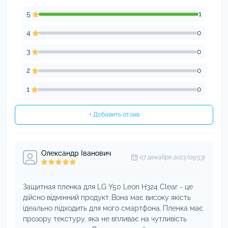
5
1
4
0
3
0
2
0
1
0
+ Добавить отзыв
Олександр Іванович
07 декабря 2023 (09:53)
Защитная пленка для LG Y50 Leon H324 Clear - це
дійсно відмінний продукт. Вона має високу якість
ідеально підходить для мого смартфона. Пленка має
прозору текстуру, яка не впливає на чутливість