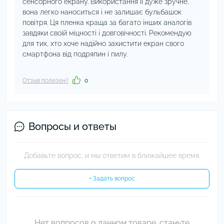
сенсорного екрану. Використання її дуже зручне,
вона легко наноситься і не залишає бульбашок
повітря. Ця пленка краща за багато інших аналогів
завдяки своїй міцності і довговічності. Рекомендую
для тих, хто хоче надійно захистити екран свого
смартфона від подряпин і пилу.
Отзыв полезен?
0
Вопросы и ответы
Добавьте вопрос, и мы ответим в ближайшее время.
+ Задать вопрос
Нет вопросов о данном товаре, станьте