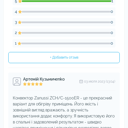
5
1
4
0
3
0
2
0
1
0
+ Добавить отзыв
Артемій Кузьмичenko
03 июля 2023 (13:04)
Конвектор Zanussi ZCH/C-1500ER - це прекрасний
варіант для обігріву приміщень. Його якість і
зовнішній вигляд вражають, а зручність
використання додає комфорту. Я використовую його
в спальні і задоволений результатом - швидко